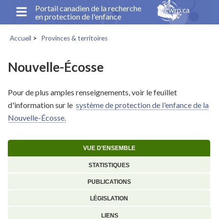
Aller
Portail canadien de la recherche
en protection de l'enfance
au
contenu
Accueil
Provinces & territoires
principal
Fil
d'Ariane
Nouvelle-Écosse
Pour de plus amples renseignements, voir le feuillet
d'information sur le
système de protection de l'enfance de la
Nouvelle-Écosse.
VUE D’ENSEMBLE
STATISTIQUES
PUBLICATIONS
LÉGISLATION
LIENS