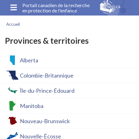
Aller
Portail canadien de la recherche
en protection de l'enfance
au
contenu
Accueil
principal
Fil
d'Ariane
Provinces & territoires
Alberta
Colombie-Britannique
Île-du-Prince-Édouard
Manitoba
Nouveau-Brunswick
Nouvelle-Écosse