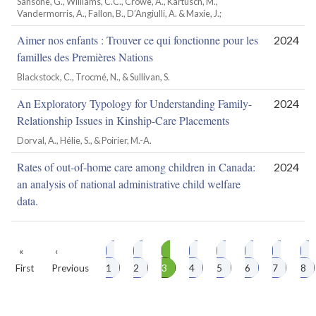
Sansone, G., Williams, C.C., Crowe, A., Kartusch, M.,
Vandermorris, A., Fallon, B., D’Angiulli, A. & Maxie, J.;
Aimer nos enfants : Trouver ce qui fonctionne pour les
2024
familles des Premières Nations
Blackstock, C., Trocmé, N., & Sullivan, S.
An Exploratory Typology for Understanding Family-
2024
Relationship Issues in Kinship-Care Placements
Dorval, A., Hélie, S., & Poirier, M.-A.
Rates of out-of-home care among children in Canada:
2024
an analysis of national administrative child welfare
data.
Première
«
Page
‹
Page
Page
Page
Page
Page
Page
Page
P
Pagination
First
page
Previous
précédente
1
2
3
4
5
6
7
8