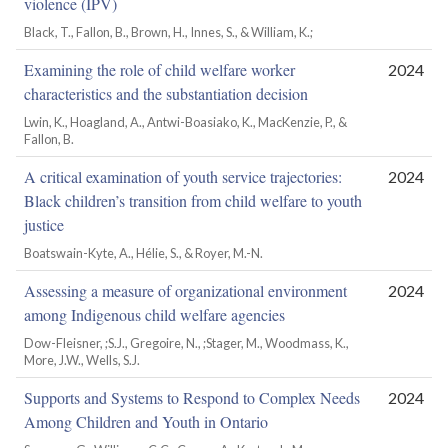
violence (IPV)
Black, T., Fallon, B., Brown, H., Innes, S., & William, K.;
Examining the role of child welfare worker
2024
characteristics and the substantiation decision
Lwin, K., Hoagland, A., Antwi-Boasiako, K., MacKenzie, P., &
Fallon, B.
A critical examination of youth service trajectories:
2024
Black children’s transition from child welfare to youth
justice
Boatswain-Kyte, A., Hélie, S., & Royer, M.-N.
Assessing a measure of organizational environment
2024
among Indigenous child welfare agencies
Dow-Fleisner, ;S.J., Gregoire, N., ;Stager, M., Woodmass, K.,
More, J.W., Wells, S.J.
Supports and Systems to Respond to Complex Needs
2024
Among Children and Youth in Ontario