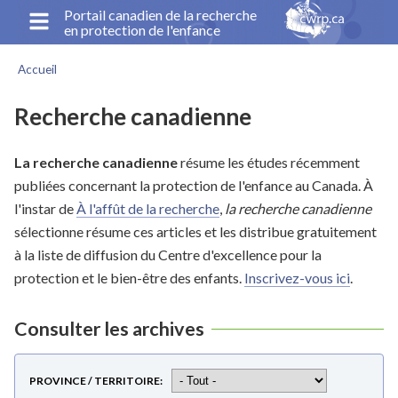
Aller
Portail canadien de la recherche
en protection de l'enfance
au
contenu
Accueil
principal
Fil
d'Ariane
Recherche canadienne
La recherche canadienne
résume les études récemment
publiées concernant la protection de l'enfance au Canada. À
l'instar de
À l'affût de la recherche
,
la recherche canadienne
sélectionne résume ces articles et les distribue gratuitement
à la liste de diffusion du Centre d'excellence pour la
protection et le bien-être des enfants.
Inscrivez-vous ici
.
Consulter les archives
PROVINCE / TERRITOIRE