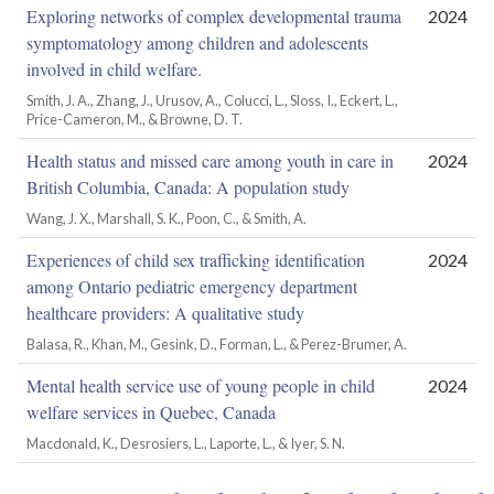
Exploring networks of complex developmental trauma
2024
symptomatology among children and adolescents
involved in child welfare.
Smith, J. A., Zhang, J., Urusov, A., Colucci, L., Sloss, I., Eckert, L.,
Price-Cameron, M., & Browne, D. T.
Health status and missed care among youth in care in
2024
British Columbia, Canada: A population study
Wang, J. X., Marshall, S. K., Poon, C., & Smith, A.
Experiences of child sex trafficking identification
2024
among Ontario pediatric emergency department
healthcare providers: A qualitative study
Balasa, R., Khan, M., Gesink, D., Forman, L., & Perez-Brumer, A.
Mental health service use of young people in child
2024
welfare services in Quebec, Canada
Macdonald, K., Desrosiers, L., Laporte, L., & Iyer, S. N.