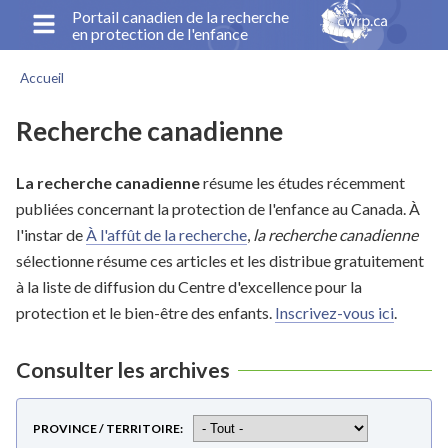
Aller
Portail canadien de la recherche
en protection de l'enfance
au
contenu
Accueil
principal
Fil
d'Ariane
Recherche canadienne
La recherche canadienne
résume les études récemment
publiées concernant la protection de l'enfance au Canada. À
l'instar de
À l'affût de la recherche
,
la recherche canadienne
sélectionne résume ces articles et les distribue gratuitement
à la liste de diffusion du Centre d'excellence pour la
protection et le bien-être des enfants.
Inscrivez-vous ici
.
Consulter les archives
PROVINCE / TERRITOIRE