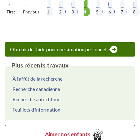
Première
«
Page
‹
Page
Page
Page
Page
Page
Page
Page
P
Pagination
First
page
Previous
précédente
1
2
3
4
5
6
7
8
Obtenir de l’aide pour une situation personnelle
Plus récents travaux
À l’affût de la recherche
Recherche canadienne
Recherche autochtone
Feuillets d’information
Aimer nos enfants