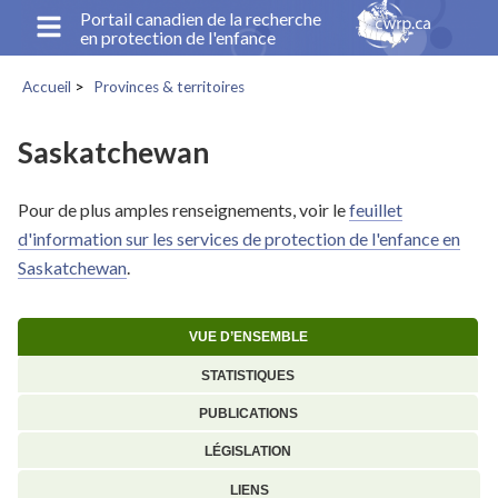
Aller
Portail canadien de la recherche
en protection de l'enfance
au
contenu
Accueil
Provinces & territoires
principal
Fil
d'Ariane
Saskatchewan
Pour de plus amples renseignements, voir le
feuillet
d'information sur les services de protection de l'enfance en
Saskatchewan
.
VUE D’ENSEMBLE
STATISTIQUES
PUBLICATIONS
LÉGISLATION
LIENS