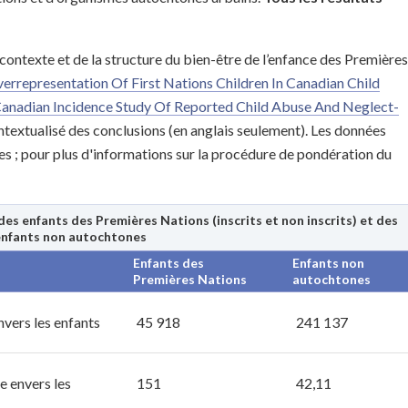
contexte et de la structure du bien-être de l’enfance des Premières
rrepresentation Of First Nations Children In Canadian Child
Canadian Incidence Study Of Reported Child Abuse And Neglect-
ntextualisé des conclusions (en anglais seulement). Les données
es ; pour plus d'informations sur la procédure de pondération du
des enfants des Premières Nations (inscrits et non inscrits) et des
enfants non autochtones
Enfants des
Enfants non
Premières Nations
autochtones
vers les enfants
45 918
241 137
e envers les
151
42,11