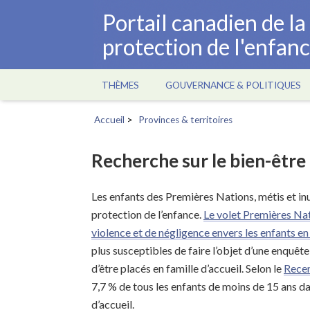
Aller
Portail canadien de l
au
protection de l'enfan
contenu
principal
THÈMES
GOUVERNANCE & POLITIQUES
Main
navigation
Accueil
Provinces & territoires
Fil
d'Ariane
Recherche sur le bien-êtr
Les enfants des Premières Nations, métis et in
protection de l’enfance.
Le volet Premières Nat
violence et de négligence envers les enfants e
plus susceptibles de faire l’objet d’une enquête
d’être placés en famille d’accueil. Selon le
Rece
7,7 % de tous les enfants de moins de 15 ans da
d’accueil.