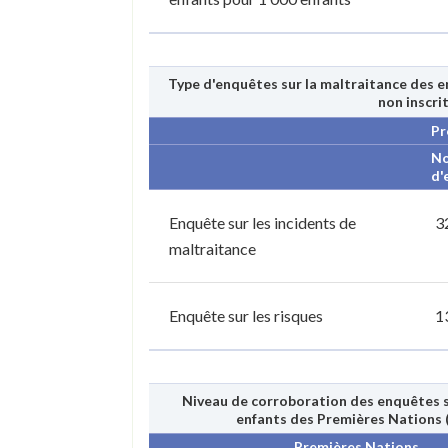
Type d'enquêtes sur la maltraitance des e
non inscri
Pr
N
d'
Enquête sur les incidents de
3
maltraitance
Enquête sur les risques
1
Niveau de corroboration des enquêtes su
enfants des Premières Nations (
Premières Nations