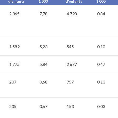
d'enfants
1 000
d'enfants
1 000
2 365
7,78
4 798
0,84
1 589
5,23
545
0,10
1 775
5,84
2 677
0,47
207
0,68
757
0,13
205
0,67
153
0,03