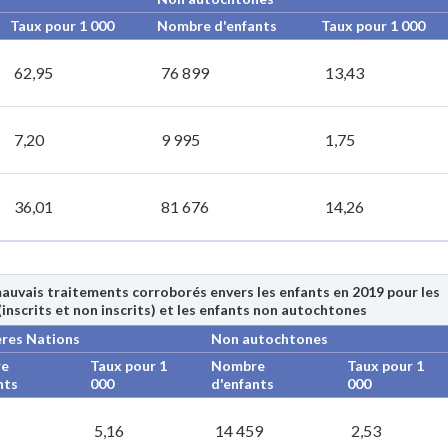
Taux pour 1 000
Nombre d'enfants
Taux pour 1 000
62,95
76 899
13,43
7,20
9 995
1,75
36,01
81 676
14,26
mauvais traitements corroborés envers les enfants en 2019 pour les
inscrits et non inscrits) et les enfants non autochtones
res Nations
Non autochtones
e
Taux pour 1
Nombre
Taux pour 1
nts
000
d'enfants
000
5,16
14 459
2,53