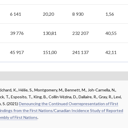
6 141
20,20
8 930
1,56
39 776
130,81
232 207
40,55
45 917
151,00
241 137
42,11
 Richard, K., Hélie, S., Montgomery, M., Bennett, M., Joh-Carnella, N.,
ck, T., Esposito, T., King, B., Collin-Vézina, D., Dallaire, R., Gray, R., Levi,
p, S. (2021)
Denouncing the Continued Overrepresentation of First
Findings from the First Nations/Canadian Incidence Study of Reported
mbly of First Nations
.