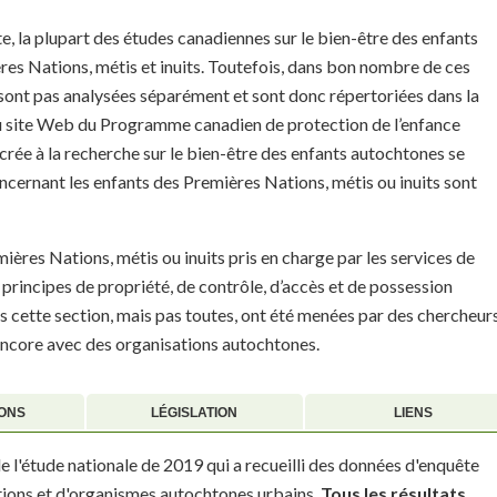
e, la plupart des études canadiennes sur le bien-être des enfants
es Nations, métis et inuits. Toutefois, dans bon nombre de ces
sont pas analysées séparément et sont donc répertoriées dans la
du site Web du Programme canadien de protection de l’enfance
rée à la recherche sur le bien-être des enfants autochtones se
ncernant les enfants des Premières Nations, métis ou inuits sont
ères Nations, métis ou inuits pris en charge par les services de
 principes de propriété, de contrôle, d’accès et de possession
s cette section, mais pas toutes, ont été menées par des chercheur
encore avec des organisations autochtones.
IONS
LÉGISLATION
LIENS
e l'étude nationale de 2019 qui a recueilli des données d'enquête
ions et d'organismes autochtones urbains.
Tous les résultats