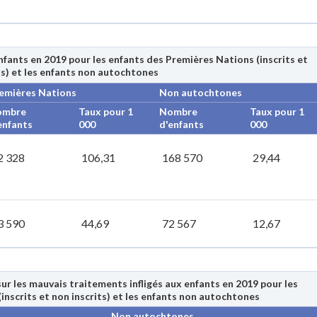
nfants en 2019 pour les enfants des Premières Nations (inscrits et
ts) et les enfants non autochtones
emières Nations
Non autochtones
ombre
Taux pour 1
Nombre
Taux pour 1
enfants
000
d'enfants
000
2 328
106,31
168 570
29,44
3 590
44,69
72 567
12,67
r les mauvais traitements infligés aux enfants en 2019 pour les
inscrits et non inscrits) et les enfants non autochtones
Non autochtones