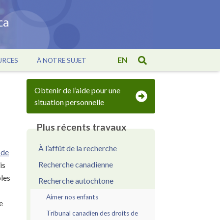
EN
URCES
À NOTRE SUJET
Obtenir de l’aide pour une
situation personnelle
Plus récents travaux
À l’affût de la recherche
 de
Recherche canadienne
is
bles
Recherche autochtone
Aimer nos enfants
e
Tribunal canadien des droits de