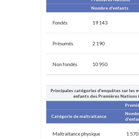
Nombre d'enfants
Fondés
19 143
Présumés
2 190
Non fondés
10 950
Principales catégories d'enquêtes sur les 
enfants des Premières Nations (
Premiè
Nombr
Catégorie de maltraitance
d'enfa
Maltraitance physique
1 570